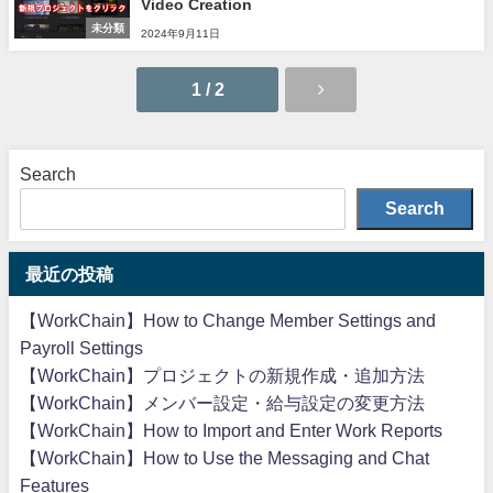
Video Creation
未分類
2024年9月11日
1 / 2
Search
Search
最近の投稿
【WorkChain】How to Change Member Settings and
Payroll Settings
【WorkChain】プロジェクトの新規作成・追加方法
【WorkChain】メンバー設定・給与設定の変更方法
【WorkChain】How to Import and Enter Work Reports
【WorkChain】How to Use the Messaging and Chat
Features